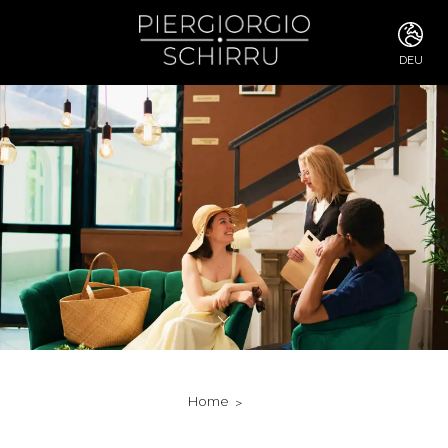
DEU
ITA
ENG
FRA
DEU
ESP
RUS
CHI
JPN
SVE
POR
ARA
DUT
KOR
SVK
RON
Home
TUR
NOR