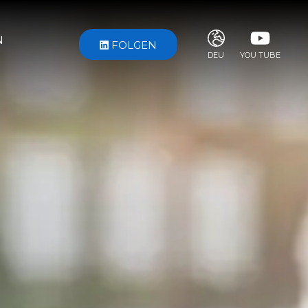
N
FOLGEN
DEU
YOU TUBE
ITA
ENG
FRA
DEU
ESP
RUS
CHI
JPN
SVE
POR
ARA
DUT
KOR
SVK
RON
TUR