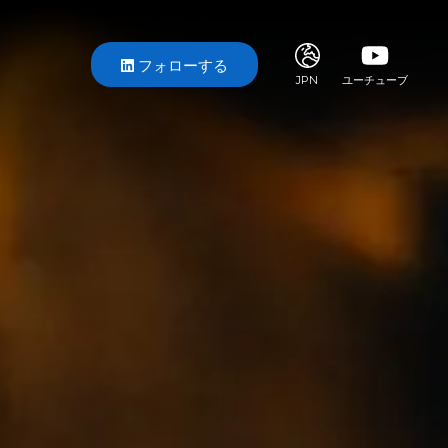
フォローする
JPN
ユーチューブ
ITA
ENG
FRA
DEU
ESP
RUS
CHI
JPN
SVE
POR
ARA
DUT
KOR
SVK
RON
TUR