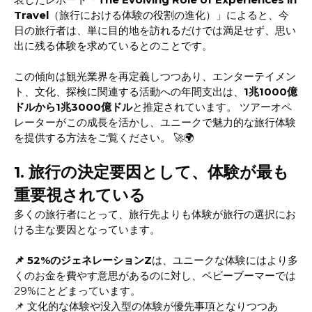
Travel
（旅行における体験の役割の進化）」によると、今
日の旅行者は、単に目的地を訪れるだけでは満足せず、思い
出に残る体験を求めているとのことです。
この傾向は観光業界を再定義しつつあり、エンターテイメン
ト、文化、探検に関連する活動への年間支出は、
1兆1000億
ドルから1兆3000億ドル
と推定されています。 ツアーオペ
レーターがこの成長を活かし、ユニークで魅力的な旅行体験
を提供する方法をご覧ください。 🚀🌍
1. 旅行の決定要因として、体験が最も
重要視されている
多くの旅行者にとって、旅行先よりも体験が旅行の選択にお
ける主な要因となっています。
📌
52%のジェネレーションZ
は、ユニークな体験にはより多
くのお金を費やす意思があるのに対し、ベビーブーマーでは
29%にとどまっています。
📌 文化的な体験や没入型の体験が優先事項となりつつあ