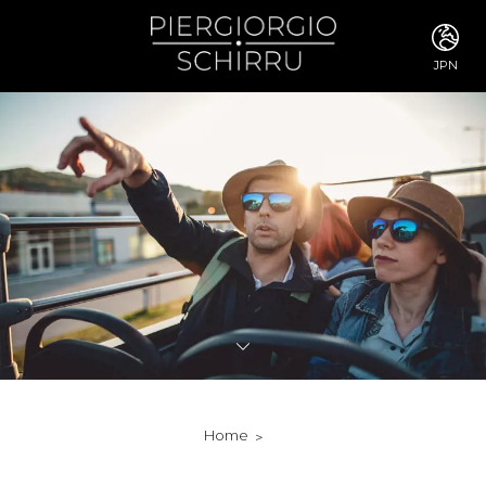
JPN
ITA
ENG
FRA
DEU
ESP
RUS
CHI
JPN
SVE
POR
ARA
DUT
KOR
SVK
RON
Home
TUR
NOR