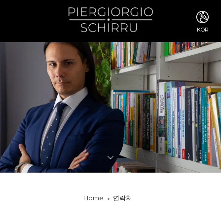
KOR
ITA
ENG
FRA
DEU
ESP
RUS
CHI
JPN
SVE
POR
ARA
DUT
KOR
SVK
RON
Home
연락처
TUR
NOR