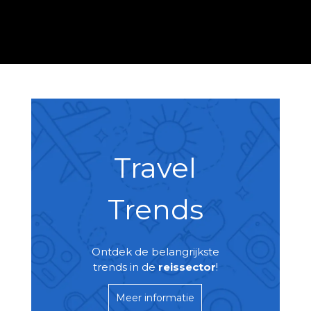
Travel
Trends
Ontdek de belangrijkste
trends in de
reissector
!
Meer informatie