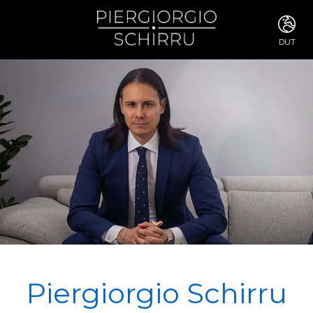
DUT
ITA
ENG
FRA
DEU
ESP
RUS
CHI
JPN
SVE
POR
ARA
DUT
KOR
SVK
RON
Piergiorgio Schirru
TUR
NOR