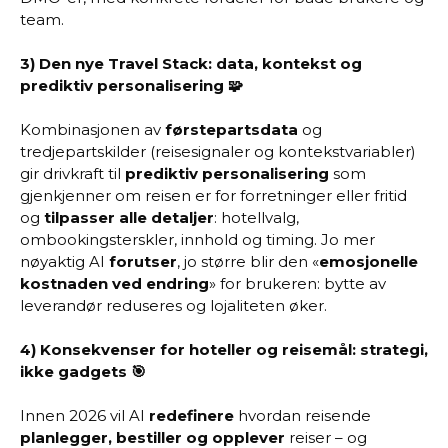
team.
3) Den nye Travel Stack: data, kontekst og
prediktiv personalisering 🧩
Kombinasjonen av
førstepartsdata
og
tredjepartskilder (reisesignaler og kontekstvariabler)
gir drivkraft til
prediktiv personalisering
som
gjenkjenner om reisen er for forretninger eller fritid
og
tilpasser alle detaljer
: hotellvalg,
ombookingsterskler, innhold og timing. Jo mer
nøyaktig AI
forutser
, jo større blir den «
emosjonelle
kostnaden ved endring
» for brukeren: bytte av
leverandør reduseres og lojaliteten øker.
4) Konsekvenser for hoteller og reisemål: strategi,
ikke gadgets 🎯
Innen 2026 vil AI
redefinere
hvordan reisende
planlegger, bestiller og opplever
reiser – og