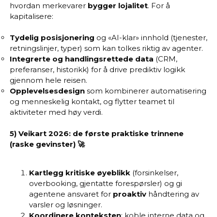
hvordan merkevarer
bygger lojalitet
. For å
kapitalisere:
Tydelig posisjonering
og «AI-klar» innhold (tjenester,
retningslinjer, typer) som kan tolkes riktig av agenter.
Integrerte og handlingsrettede data
(CRM,
preferanser, historikk) for å drive prediktiv logikk
gjennom hele reisen.
Opplevelsesdesign
som kombinerer automatisering
og menneskelig kontakt, og flytter teamet til
aktiviteter med høy verdi.
5) Veikart 2026: de første praktiske trinnene
(raske gevinster) 🚀
Kartlegg kritiske øyeblikk
(forsinkelser,
overbooking, gjentatte forespørsler) og gi
agentene ansvaret for
proaktiv
håndtering av
varsler og løsninger.
Koordinere konteksten
: koble interne data og