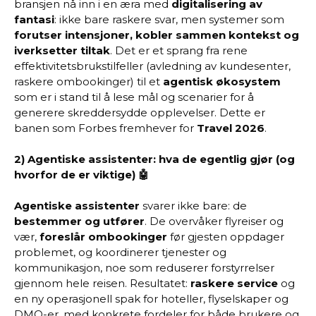
bransjen nå inn i en æra med
digitalisering av
fantasi
: ikke bare raskere svar, men systemer som
forutser intensjoner, kobler sammen kontekst og
iverksetter tiltak
. Det er et sprang fra rene
effektivitetsbrukstilfeller (avledning av kundesenter,
raskere ombookinger) til et
agentisk økosystem
som er i stand til å lese mål og scenarier for å
generere skreddersydde opplevelser. Dette er
banen som Forbes fremhever for
Travel 2026
.
2) Agentiske assistenter: hva de egentlig gjør (og
hvorfor de er viktige) 🤖
Agentiske assistenter
svarer ikke bare: de
bestemmer og utfører
. De overvåker flyreiser og
vær,
foreslår ombookinger
før gjesten oppdager
problemet, og koordinerer tjenester og
kommunikasjon, noe som reduserer forstyrrelser
gjennom hele reisen. Resultatet:
raskere service
og
en ny operasjonell spak for hoteller, flyselskaper og
DMO-er, med konkrete fordeler for både brukere og