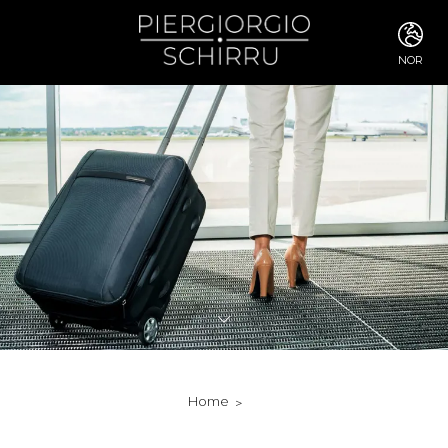
NOR
ITA
ENG
FRA
DEU
ESP
RUS
CHI
JPN
SVE
POR
ARA
DUT
KOR
SVK
RON
Home
TUR
NOR