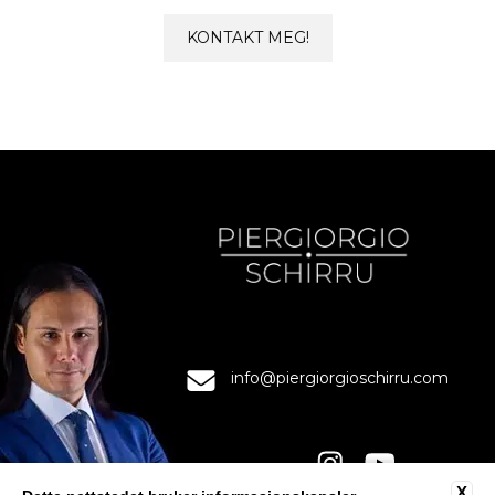
KONTAKT MEG!
info@piergiorgioschirru.com
X