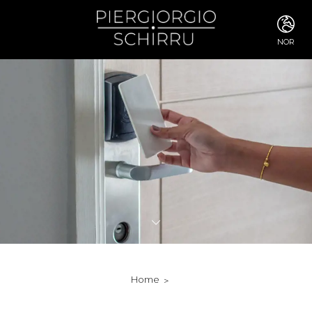
NOR
ITA
ENG
FRA
DEU
ESP
RUS
CHI
JPN
SVE
POR
ARA
DUT
KOR
SVK
RON
Home
TUR
NOR