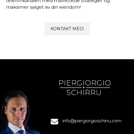
telefonkanalen med målrettede strategier og
maksimer salget av din eiendom!
KONTAKT MEG!
info@piergiorgioschirru.com