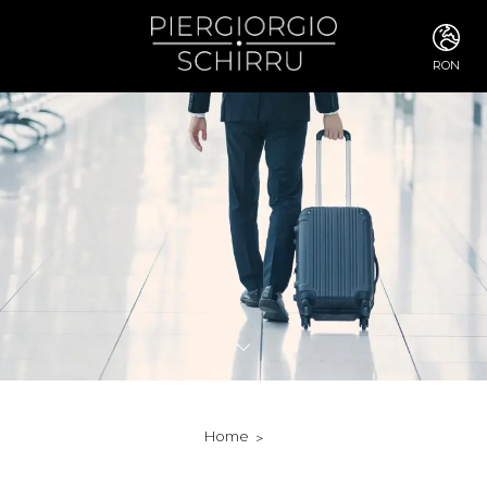
RON
ITA
ENG
FRA
DEU
ESP
RUS
CHI
JPN
SVE
POR
ARA
DUT
KOR
SVK
RON
Home
TUR
NOR