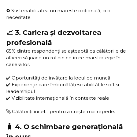
♻️ Sustenabilitatea nu mai este opțională, ci o
necesitate.
📈 3. Cariera și dezvoltarea
profesională
65% dintre respondenți se așteaptă ca călătoriile de
afaceri să joace un rol din ce în ce mai strategic în
cariera lor.
✔️ Oportunități de învățare la locul de muncă
✔️ Experiențe care îmbunătățesc abilitățile soft și
leadershipul
✔️ Vizibilitate internațională în contexte reale
🚀 Călătoriți încet... pentru a crește mai repede.
🧳 4. O schimbare generațională
în curs.