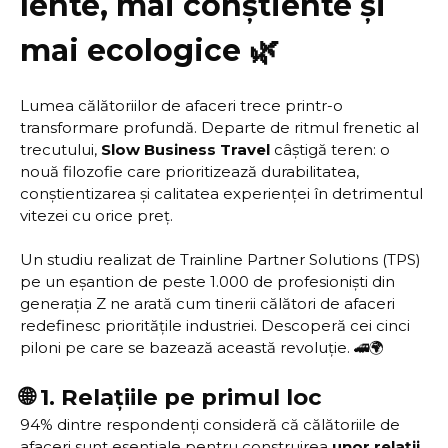
lente, mai conștiente și
mai ecologice 🌿
Lumea călătoriilor de afaceri trece printr-o
transformare profundă. Departe de ritmul frenetic al
trecutului,
Slow Business Travel
câștigă teren: o
nouă filozofie care prioritizează durabilitatea,
conștientizarea și calitatea experienței în detrimentul
vitezei cu orice preț.
Un studiu realizat de Trainline Partner Solutions (TPS)
pe un eșantion de peste 1.000 de profesioniști din
generația Z ne arată cum tinerii călători de afaceri
redefinesc prioritățile industriei. Descoperă cei cinci
piloni pe care se bazează această revoluție. 🚄🌍
🌐 1. Relațiile pe primul loc
94% dintre respondenți consideră că călătoriile de
afaceri sunt esențiale pentru construirea
unor relații