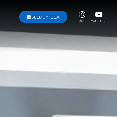
SLEDUYTE ZA
RUS
YOU TUBE
ITA
ENG
FRA
DEU
ESP
RUS
CHI
JPN
SVE
POR
ARA
DUT
KOR
SVK
RON
TUR