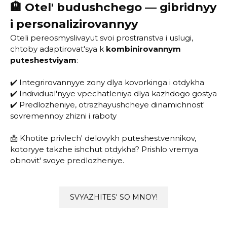
🏨 Otel' budushchego — gibridnyy
i personalizirovannyy
Oteli pereosmyslivayut svoi prostranstva i uslugi,
chtoby adaptirovat'sya k
kombinirovannym
puteshestviyam
:
✔️ Integrirovannyye zony dlya kovorkinga i otdykha
✔️ Individual'nyye vpechatleniya dlya kazhdogo gostya
✔️ Predlozheniye, otrazhayushcheye dinamichnost'
sovremennoy zhizni i raboty
📩 Khotite privlech' delovykh puteshestvennikov,
kotoryye takzhe ishchut otdykha? Prishlo vremya
obnovit' svoye predlozheniye.
SVYAZHITES' SO MNOY!