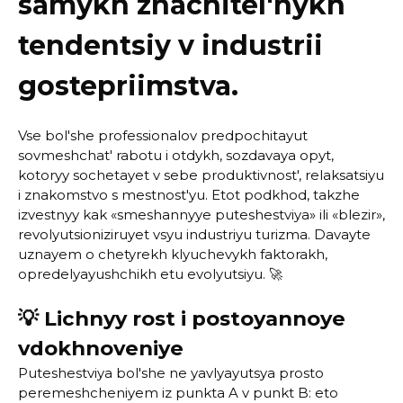
samykh znachitel'nykh
tendentsiy v industrii
gostepriimstva.
Vse bol'she professionalov predpochitayut
sovmeshchat' rabotu i otdykh, sozdavaya opyt,
kotoryy sochetayet v sebe produktivnost', relaksatsiyu
i znakomstvo s mestnost'yu. Etot podkhod, takzhe
izvestnyy kak «smeshannyye puteshestviya» ili «blezir»,
revolyutsioniziruyet vsyu industriyu turizma. Davayte
uznayem o chetyrekh klyuchevykh faktorakh,
opredelyayushchikh etu evolyutsiyu. 🚀
💡 Lichnyy rost i postoyannoye
vdokhnoveniye
Puteshestviya bol'she ne yavlyayutsya prosto
peremeshcheniyem iz punkta A v punkt B: eto