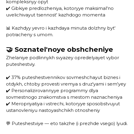
kompleksnyy opyt
✔️ Gibkiye predlozheniya, kotoryye maksimal'no
uvelichivayut tsennost' kazhdogo momenta
📊 Kazhdyy yevro i kazhdaya minuta dolzhny byt'
potracheny s umom.
🤝 Soznatel'noye obshcheniye
Zhelaniye podlinnykh svyazey opredelyayet vybor
puteshestviy.
✔️ 37% puteshestvennikov sovmeshchayut biznes i
otdykh, chtoby provesti vremya s druz'yami i sem'yey
✔️ Personalizirovannyye programmy dlya
sovmestnogo znakomstva s mestom naznacheniya
✔️ Meropriyatiya i vstrechi, kotoryye sposobstvuyut
ustanovleniyu nastoyashchikh otnosheniy
💬 Puteshestviye — eto takzhe (i prezhde vsego) lyudi.