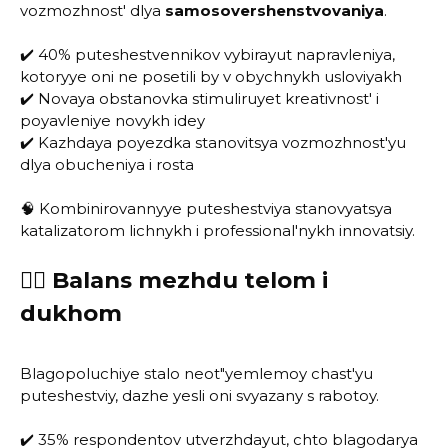
vozmozhnost' dlya
samosovershenstvovaniya
.
✔️ 40% puteshestvennikov vybirayut napravleniya,
kotoryye oni ne posetili by v obychnykh usloviyakh
✔️ Novaya obstanovka stimuliruyet kreativnost' i
poyavleniye novykh idey
✔️ Kazhdaya poyezdka stanovitsya vozmozhnost'yu
dlya obucheniya i rosta
🧠 Kombinirovannyye puteshestviya stanovyatsya
katalizatorom lichnykh i professional'nykh innovatsiy.
🧘‍♀️ Balans mezhdu telom i
dukhom
Blagopoluchiye stalo neot"yemlemoy chast'yu
puteshestviy, dazhe yesli oni svyazany s rabotoy.
✔️ 35% respondentov utverzhdayut, chto blagodarya