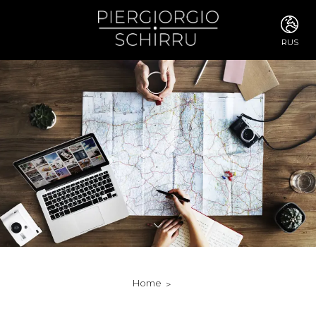
RUS
ITA
ENG
FRA
DEU
ESP
RUS
CHI
JPN
SVE
POR
ARA
DUT
KOR
SVK
RON
Home
TUR
NOR