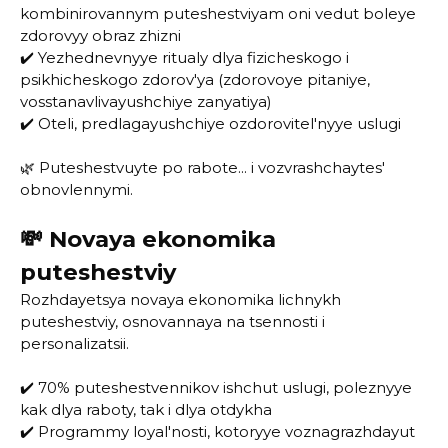
kombinirovannym puteshestviyam oni vedut boleye
zdorovyy obraz zhizni
✔️ Yezhednevnyye ritualy dlya fizicheskogo i
psikhicheskogo zdorov'ya (zdorovoye pitaniye,
vosstanavlivayushchiye zanyatiya)
✔️ Oteli, predlagayushchiye ozdorovitel'nyye uslugi
🌿 Puteshestvuyte po rabote... i vozvrashchaytes'
obnovlennymi.
💸 Novaya ekonomika
puteshestviy
Rozhdayetsya novaya ekonomika lichnykh
puteshestviy, osnovannaya na tsennosti i
personalizatsii.
✔️ 70% puteshestvennikov ishchut uslugi, poleznyye
kak dlya raboty, tak i dlya otdykha
✔️ Programmy loyal'nosti, kotoryye voznagrazhdayut