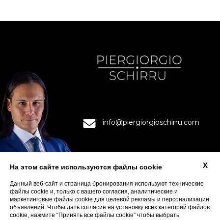
info@piergiorgioschirru.com
X
На этом сайте используются файлы cookie
Данный веб-сайт и страница бронирования используют технические
файлы cookie и, только с вашего согласия, аналитические и
KONTAKTY
маркетинговые файлы cookie для целевой рекламы и персонализации
KONFIDENTSIAL'NOS
объявлений. Чтобы дать согласие на установку всех категорий файлов
cookie, нажмите “Принять все файлы cookie” чтобы выбрать
COOKIE