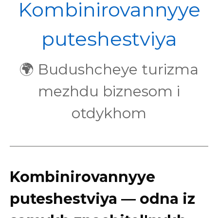
POL
Kombinirovannyye
puteshestviya
🌍 Budushcheye turizma
mezhdu biznesom i
otdykhom
Kombinirovannyye
puteshestviya — odna iz