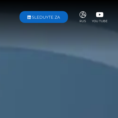
SLEDUYTE ZA
RUS
YOU TUBE
ITA
ENG
FRA
DEU
ESP
RUS
CHI
JPN
SVE
POR
ARA
DUT
KOR
SVK
RON
TUR