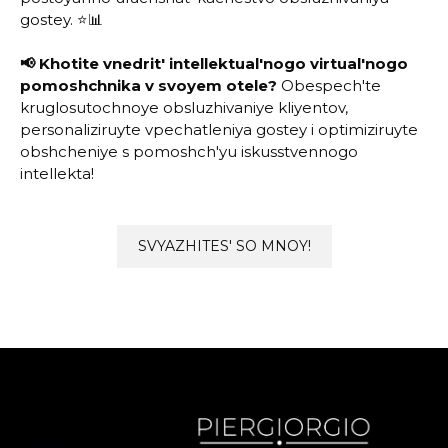
gostey. ⭐📊
📢 Khotite vnedrit' intellektual'nogo virtual'nogo
pomoshchnika v svoyem otele?
Obespech'te
kruglosutochnoye obsluzhivaniye kliyentov,
personaliziruyte vpechatleniya gostey i optimiziruyte
obshcheniye s pomoshch'yu iskusstvennogo
intellekta!
SVYAZHITES' SO MNOY!