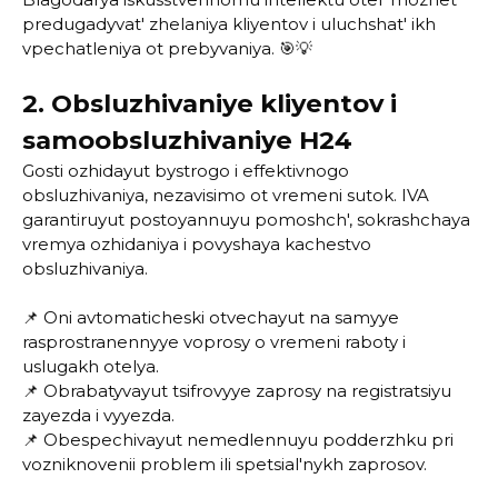
predugadyvat' zhelaniya kliyentov i uluchshat' ikh
vpechatleniya ot prebyvaniya. 🎯💡
2. Obsluzhivaniye kliyentov i
samoobsluzhivaniye H24
Gosti ozhidayut bystrogo i effektivnogo
obsluzhivaniya, nezavisimo ot vremeni sutok. IVA
garantiruyut postoyannuyu pomoshch', sokrashchaya
vremya ozhidaniya i povyshaya kachestvo
obsluzhivaniya.
📌 Oni avtomaticheski otvechayut na samyye
rasprostranennyye voprosy o vremeni raboty i
uslugakh otelya.
📌 Obrabatyvayut tsifrovyye zaprosy na registratsiyu
zayezda i vyyezda.
📌 Obespechivayut nemedlennuyu podderzhku pri
vozniknovenii problem ili spetsial'nykh zaprosov.