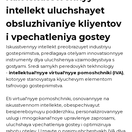
intellekt uluchshayet
obsluzhivaniye kliyentov
i vpechatleniya gostey
Iskusstvennyy intellekt preobrazuyet industriyu
gostepriimstva, predlagaya otelyam innovatsionnyye
instrumenty dlya uluchsheniya vzaimodeystviya s
gostyami. Sredi samykh peredovykh tekhnologiy
-
intellektual'nyye virtual'nyye pomoshchniki (IVA)
,
kotoryye stanovyatsya klyuchevym elementom
tsifrovogo gostepriimstva.
Eti virtual'nyye pomoshchniki, osnovannyye na
iskusstvennom intellekte, obespechivayut
bespereboynuyu podderzhku, personalizirovannyye
uslugi i mnogokanal'noye upravleniye zaprosami,
uluchshaya vpechatleniya gostey i optimiziruya
rabotu oteley. Uznayte o preimushchestvakh IVA dlya