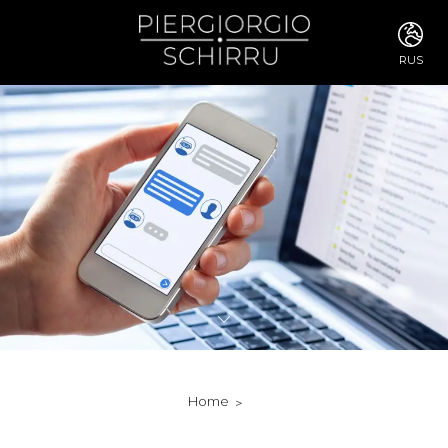
RUS
ITA
ENG
FRA
DEU
ESP
RUS
CHI
JPN
SVE
POR
ARA
DUT
KOR
SVK
RON
Home
TUR
NOR