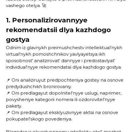
vashego otelya. 🚀
1. Personalizirovannyye
rekomendatsii dlya kazhdogo
gostya
Odnim iz glavnykh preimushchestv intellektual'nykh
virtual'nykh pomoshchnikov yavlyayetsya ikh
sposobnost' analizirovat' dannyye i predostavlyat'
individual'nyye rekomendatsii dlya kazhdogo gostya.
📌 Oni analiziruyut predpochteniya gostey na osnove
predydushchikh bronirovaniy.
📌 Oni predlagayut dopolnitel'nyye uslugi, naprimer,
povysheniye kategorii nomera ili ozdorovitel'nyye
pakety.
📌 Oni predlagayut eksklyuzivnyye aktsii na osnove
pokupatel'skogo povedeniya.
Blagodarya iskusstvennomu intellektu otel' mozhet