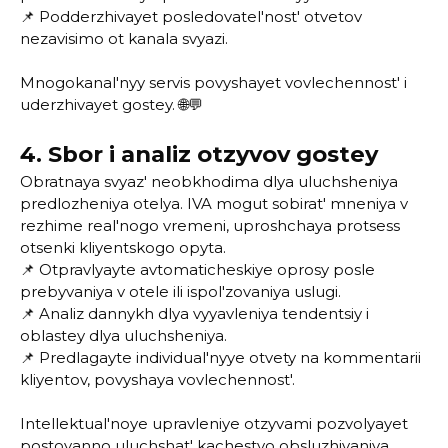
📌 Podderzhivayet posledovatel'nost' otvetov
nezavisimo ot kanala svyazi.
Mnogokanal'nyy servis povyshayet vovlechennost' i
uderzhivayet gostey. 🌐💬
4. Sbor i analiz otzyvov gostey
Obratnaya svyaz' neobkhodima dlya uluchsheniya
predlozheniya otelya. IVA mogut sobirat' mneniya v
rezhime real'nogo vremeni, uproshchaya protsess
otsenki kliyentskogo opyta.
📌 Otpravlyayte avtomaticheskiye oprosy posle
prebyvaniya v otele ili ispol'zovaniya uslugi.
📌 Analiz dannykh dlya vyyavleniya tendentsiy i
oblastey dlya uluchsheniya.
📌 Predlagayte individual'nyye otvety na kommentarii
kliyentov, povyshaya vovlechennost'.
Intellektual'noye upravleniye otzyvami pozvolyayet
postoyanno uluchshat' kachestvo obsluzhivaniya