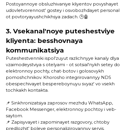
Postoyannoye obsluzhivaniye kliyentov povyshayet
udovletvorennost' gostey i osvobozhdayet personal
ot povtoryayushchikhsya zadach. 🕒🤖
3. Vsekanal'noye puteshestviye
kliyenta: besshovnaya
kommunikatsiya
Puteshestvenniki ispol'zuyut razlichnyye kanaly dlya
vzaimodeystviya s otelyami - ot sotsial'nykh setey do
elektronnoy pochty, chat-botov i golosovykh
pomoshchnikov. Khorosho integrirovannyy NDS
obespechivayet bespereboynuyu svyaz' vo vsekh
tochkakh kontakta.
📌 Sinkhronizatsiya zaprosov mezhdu WhatsApp,
Facebook Messenger, elektronnoy pochtoy i veb-
saytom.
📌 Zapisyvayet i zapominayet razgovory, chtoby
predlozhit' boleye personalizirovannyy servis.