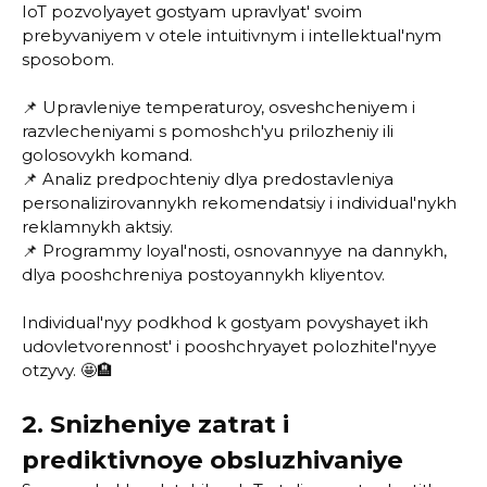
IoT pozvolyayet gostyam upravlyat' svoim
prebyvaniyem v otele intuitivnym i intellektual'nym
sposobom.
📌 Upravleniye temperaturoy, osveshcheniyem i
razvlecheniyami s pomoshch'yu prilozheniy ili
golosovykh komand.
📌 Analiz predpochteniy dlya predostavleniya
personalizirovannykh rekomendatsiy i individual'nykh
reklamnykh aktsiy.
📌 Programmy loyal'nosti, osnovannyye na dannykh,
dlya pooshchreniya postoyannykh kliyentov.
Individual'nyy podkhod k gostyam povyshayet ikh
udovletvorennost' i pooshchryayet polozhitel'nyye
otzyvy. 🤩🏨
2. Snizheniye zatrat i
prediktivnoye obsluzhivaniye