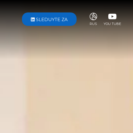
SLEDUYTE ZA
RUS
YOU TUBE
ITA
ENG
FRA
DEU
ESP
RUS
CHI
JPN
SVE
POR
ARA
DUT
KOR
SVK
RON
TUR