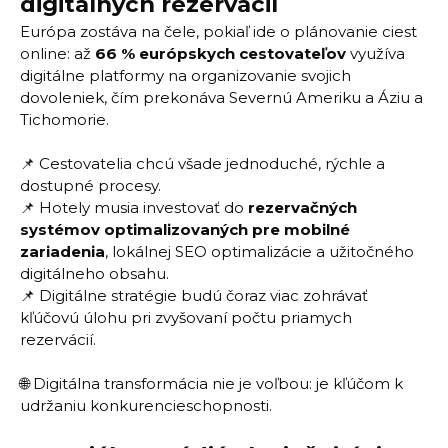
digitálnych rezervácií
Európa zostáva na čele, pokiaľ ide o plánovanie ciest
online: až
66 % európskych cestovateľov
využíva
digitálne platformy na organizovanie svojich
dovoleniek, čím prekonáva Severnú Ameriku a Áziu a
Tichomorie.
📌 Cestovatelia chcú všade jednoduché, rýchle a
dostupné procesy.
📌 Hotely musia investovať do
rezervačných
systémov optimalizovaných pre mobilné
zariadenia
, lokálnej SEO optimalizácie a užitočného
digitálneho obsahu.
📌 Digitálne stratégie budú čoraz viac zohrávať
kľúčovú úlohu pri zvyšovaní počtu priamych
rezervácií.
🌐 Digitálna transformácia nie je voľbou: je kľúčom k
udržaniu konkurencieschopnosti.