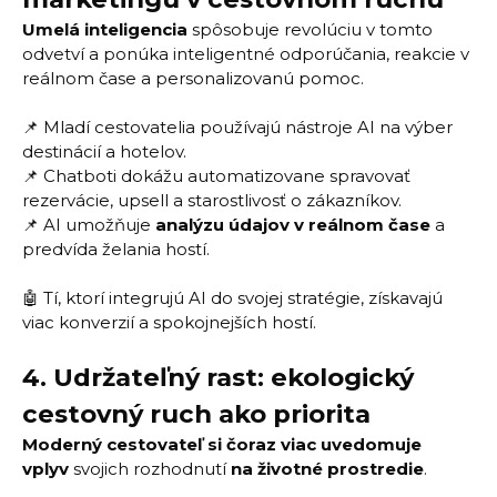
Umelá inteligencia
spôsobuje revolúciu v tomto
odvetví a ponúka inteligentné odporúčania, reakcie v
reálnom čase a personalizovanú pomoc.
📌 Mladí cestovatelia používajú nástroje AI na výber
destinácií a hotelov.
📌 Chatboti dokážu automatizovane spravovať
rezervácie, upsell a starostlivosť o zákazníkov.
📌 AI umožňuje
analýzu údajov v reálnom čase
a
predvída želania hostí.
🤖 Tí, ktorí integrujú AI do svojej stratégie, získavajú
viac konverzií a spokojnejších hostí.
4.
Udržateľný rast: ekologický
cestovný ruch ako priorita
Moderný cestovateľ si čoraz viac uvedomuje
vplyv
svojich rozhodnutí
na životné prostredie
.