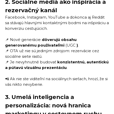
2.
Sociálne médiá ako inšpirácia a
rezervačný kanál
Facebook, Instagram, YouTube a dokonca aj Reddit
sa stávajú hlavnými kontaktnými bodmi na inšpiráciu a
konverziu cestujúcich.
📌 Nové generácie
dôverujú obsahu
generovanému používateľmi
(UGC
)
.
📌 OTA už nie sú jediným zdrojom: rezervácie cez
sociálne siete rastú.
📌 Je nevyhnutné budovať
konzistentnú, autentickú
a pútavú vizuálnu prezentáciu
.
📲 Ak nie ste viditeľní na sociálnych sieťach, hrozí, že si
vás nikto nevyberie.
3.
Umelá inteligencia a
personalizácia: nová hranica
marketingu v cestovnom ruchu