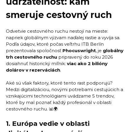
udržateľnosť: kam
smeruje cestovný ruch
Odvetvie cestovného ruchu nestojí na mieste:
napriek globálnym výzvam naďalej rastie a vyvíja sa.
Podľa údajov, ktoré počas veľtrhu ITB Berlín
prezentovala spoločnosť
Phocuswright
, je
globálny
trh cestovného ruchu
pripravený do roku 2026
dosiahnuť historický míľnik:
viac ako 2 bilióny
dolárov v rezerváciách
.
Aké sú však faktory, ktoré tento rast podporujú?
Medzi digitalizáciou, novými potrebami cestujúcich a
vznikajúcimi technológiami uvádzame 5 trendov,
ktoré by mal poznať každý profesionál v oblasti
cestovného ruchu. 📊🌍
1.
Európa vedie v oblasti