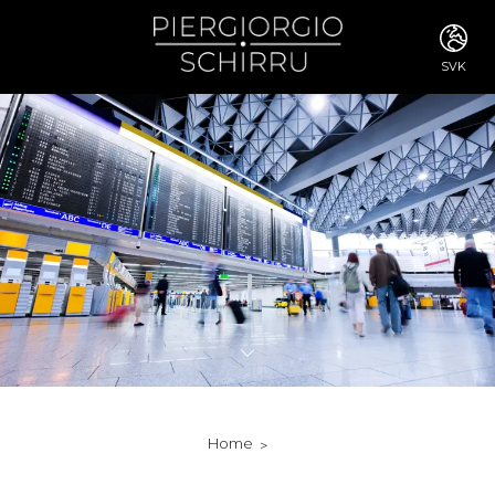
SVK
ITA
ENG
FRA
DEU
ESP
RUS
CHI
JPN
SVE
POR
ARA
DUT
KOR
SVK
RON
Home
TUR
NOR