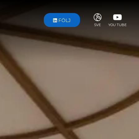
FÖLJ
SVE
YOU TUBE
ITA
ENG
FRA
DEU
ESP
RUS
CHI
JPN
SVE
POR
ARA
DUT
KOR
SVK
RON
TUR