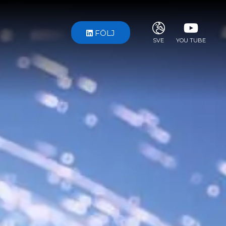
FÖLJ
SVE
YOU TUBE
ITA
ENG
FRA
DEU
ESP
RUS
CHI
JPN
SVE
POR
ARA
DUT
KOR
SVK
RON
TUR