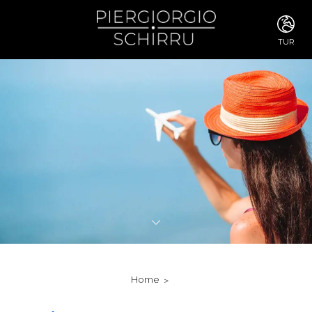
TUR
ITA
ENG
FRA
DEU
ESP
RUS
CHI
JPN
SVE
POR
ARA
DUT
KOR
SVK
RON
Home
TUR
NOR