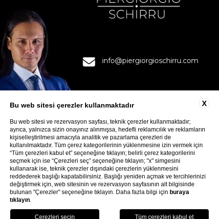
info@piergiorgioschirru.com
X
Bu web sitesi çerezler kullanmaktadır
Bu web sitesi ve rezervasyon sayfası, teknik çerezler kullanmaktadır;
ayrıca, yalnızca sizin onayınız alınmışsa, hedefli reklamcılık ve reklamların
İLETIŞIM
kişiselleştirilmesi amacıyla analitik ve pazarlama çerezleri de
GIZLILIK
kullanılmaktadır. Tüm çerez kategorilerinin yüklenmesine izin vermek için
“Tüm çerezleri kabul et” seçeneğine tıklayın; belirli çerez kategorilerini
COOKIE
seçmek için ise “Çerezleri seç” seçeneğine tıklayın; "x" simgesini
ACCESSIBILITY
kullanarak ise, teknik çerezler dışındaki çerezlerin yüklenmesini
reddederek başlığı kapatabilirsiniz. Başlığı yeniden açmak ve tercihlerinizi
değiştirmek için, web sitesinin ve rezervasyon sayfasının alt bilgisinde
bulunan "Çerezler" seçeneğine tıklayın. Daha fazla bilgi için
buraya
tıklayın
.