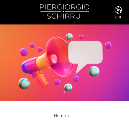
CHI
ITA
ENG
FRA
DEU
ESP
RUS
CHI
JPN
SVE
POR
ARA
DUT
KOR
SVK
RON
Home
TUR
NOR