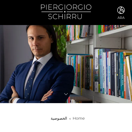
ARA
ITA
ENG
FRA
DEU
ESP
RUS
CHI
JPN
SVE
POR
ARA
DUT
KOR
SVK
RON
Home
الخصوصية
TUR
NOR