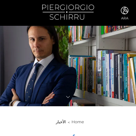
ARA
ITA
ENG
FRA
DEU
ESP
RUS
CHI
JPN
SVE
POR
ARA
DUT
KOR
SVK
RON
Home
الأخبار
TUR
NOR