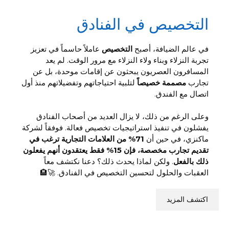
التخصيص في الفنادق
في عالم الضيافة، أصبح
التخصيص
عاملاً حاسماً في تعزيز
تجربة النزلاء وبناء ولاء النزلاء مع مرور الوقت. لم يعد
المسافرون العصريون يبحثون عن إقامات موحدة، بل عن
تجارب
مصممة خصيصاً
لتلبية احتياجاتهم وتفضيلاتهم منذ أول
اتصال مع الفندق.
وعلى الرغم من ذلك، لا يزال العديد من أصحاب الفنادق
يفشلون في تنفيذ استراتيجيات تخصيص فعالة. فوفقاً لشركة
ماكنزي، في حين أن
71% من العلامات التجارية ترغب في
تقديم تجارب مخصصة، فإن 15% فقط يعتقدون أنهم يفعلون
ذلك بالفعل
. ولكن لماذا يحدث ذلك؟ دعنا نكتشف معاً
العقبات والحلول لتحسين التخصيص في الفنادق. 🚀🏨
اكتشف المزيد