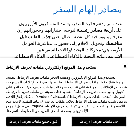
مصادر إلهام السفر
عندما تراودهم فكرة السفر، يعتمد المسافرون الأوروبيون
على
أربعة مصادر رئيسية
لتوجيه اختياراتهم وحجوزاتهم. إن
معرفتهم ومراقبة كل نقطة اتصال يعني
جذب الطلب قبل
منافسيك
وتحويل الأحلام إلى حجوزات مباشرة. العوامل
الأربعة هي:
محركات البحث/وكالات السفر عبر
الإنترنت
،
نتائج البحث بالذكاء الاصطناعي
،
الذكاء الاصطناعي
التوليدي
، و
توصيات الأصدقاء والعائلة
. الثقة والإلهام أصبحا
X
يستخدم هذا الموقع الإلكتروني ملفات تعريف الارتباط
رقميين بشكل متزايد: من يعرف كيف يقدم نفسه جيدًا في
هذه البيئات هو من يفوز.
يستخدم هذا الموقع الإلكتروني وصفحة الحجز ملفات تعريف الارتباط التقنية،
وبموافقتك فقط، ملفات تعريف الارتباط التحليلية والتسويقية للإعلانات المستهدفة
وتخصيص الإعلانات. للموافقة على تثبيت جميع فئات ملفات تعريف الارتباط، انقر على
اكتشف المزيد
"قبول جميع ملفات تعريف الارتباط"؛ لتحديد فئات معينة من ملفات تعريف الارتباط،
انقر على "تحديد ملفات تعريف الارتباط"؛ باستخدام "x&rdquo"؛ يمكنك إغلاق اللافتة
ورفض تثبيت ملفات تعريف الارتباط بخلاف ملفات تعريف الارتباط التقنية. لإعادة فتح
اللافتة وتغيير تفضيلاتك، انقر على “ملفات تعريف الارتباط&rdquo؛ في تذييل الموقع
الإلكتروني وصفحة الحجز. للمزيد من المعلومات
انقر هنا
.
اتبع