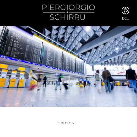
DEU
ITA
ENG
FRA
DEU
ESP
RUS
CHI
JPN
SVE
POR
ARA
DUT
KOR
SVK
RON
Home
TUR
NOR