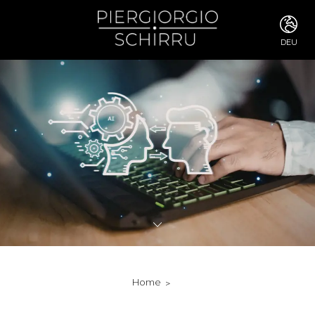
DEU
ITA
ENG
FRA
DEU
ESP
RUS
CHI
JPN
SVE
POR
ARA
DUT
KOR
SVK
RON
Home
TUR
NOR