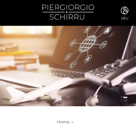
DEU
ITA
ENG
FRA
DEU
ESP
RUS
CHI
JPN
SVE
POR
ARA
DUT
KOR
SVK
RON
Home
TUR
NOR