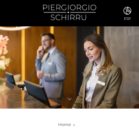
ESP
ITA
ENG
FRA
DEU
ESP
RUS
CHI
JPN
SVE
POR
ARA
DUT
KOR
SVK
RON
Home
TUR
NOR