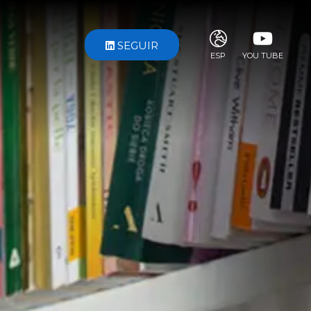
SEGUIR
ESP
YOU TUBE
ITA
ENG
FRA
DEU
ESP
RUS
CHI
JPN
SVE
POR
ARA
DUT
KOR
SVK
RON
TUR