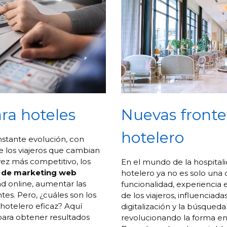
ra hoteles
Nuevas fronte
hotelero
onstante evolución, con
e los viajeros que cambian
ez más competitivo, los
En el mundo de la hospital
s de marketing web
hotelero ya no es solo una c
dad online, aumentar las
funcionalidad, experiencia
entes. Pero, ¿cuáles son los
de los viajeros, influenciada
hotelero eficaz? Aquí
digitalización y la búsque
para obtener resultados
revolucionando la forma en