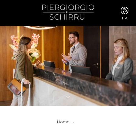
ITA
ITA
ENG
FRA
DEU
ESP
RUS
CHI
JPN
SVE
POR
ARA
DUT
KOR
SVK
RON
Home
TUR
NOR