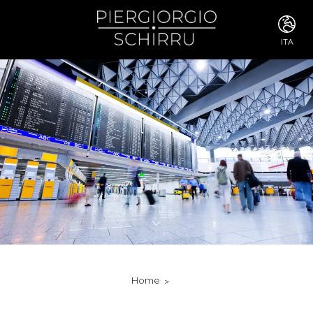
ITA
ITA
ENG
FRA
DEU
ESP
RUS
CHI
JPN
SVE
POR
ARA
DUT
KOR
SVK
RON
Home
TUR
NOR