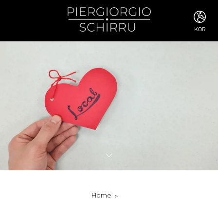
KOR
ITA
ENG
FRA
DEU
ESP
RUS
CHI
JPN
SVE
POR
ARA
DUT
KOR
SVK
RON
Home
TUR
NOR