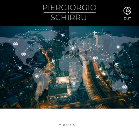
DUT
ITA
ENG
FRA
DEU
ESP
RUS
CHI
JPN
SVE
POR
ARA
DUT
KOR
SVK
RON
Home
TUR
NOR