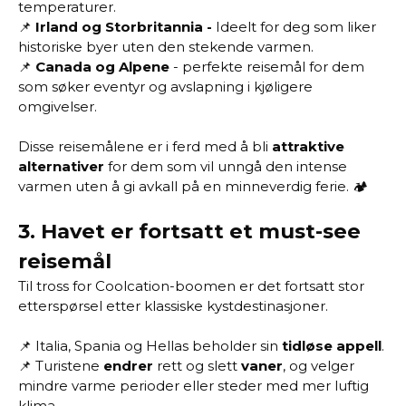
temperaturer.
📌
Irland og Storbritannia -
Ideelt for deg som liker
historiske byer uten den stekende varmen.
📌
Canada og Alpene
- perfekte reisemål for dem
som søker eventyr og avslapning i kjøligere
omgivelser.
Disse reisemålene er i ferd med å bli
attraktive
alternativer
for dem som vil unngå den intense
varmen uten å gi avkall på en minneverdig ferie. 🏕️
3.
Havet er fortsatt et must-see
reisemål
Til tross for Coolcation-boomen er det fortsatt stor
etterspørsel etter klassiske kystdestinasjoner.
📌 Italia, Spania og Hellas beholder sin
tidløse appell
.
📌 Turistene
endrer
rett og slett
vaner
, og velger
mindre varme perioder eller steder med mer luftig
klima.