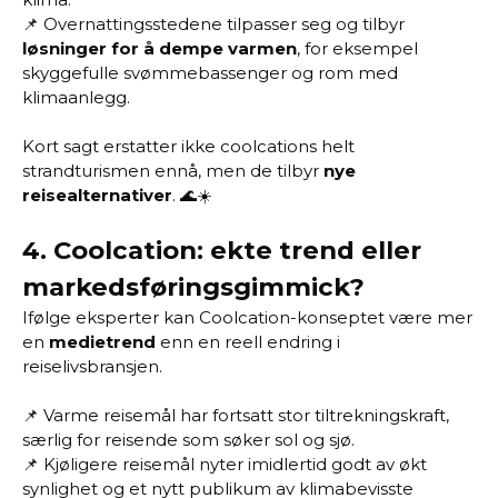
📌 Overnattingsstedene tilpasser seg og tilbyr
løsninger for å dempe varmen
, for eksempel
skyggefulle svømmebassenger og rom med
klimaanlegg.
Kort sagt erstatter ikke coolcations helt
strandturismen ennå, men de tilbyr
nye
reisealternativer
. 🌊☀️
4.
Coolcation: ekte trend eller
markedsføringsgimmick?
Ifølge eksperter kan Coolcation-konseptet være mer
en
medietrend
enn en reell endring i
reiselivsbransjen.
📌 Varme reisemål har fortsatt stor tiltrekningskraft,
særlig for reisende som søker sol og sjø.
📌 Kjøligere reisemål nyter imidlertid godt av økt
synlighet og et nytt publikum av klimabevisste