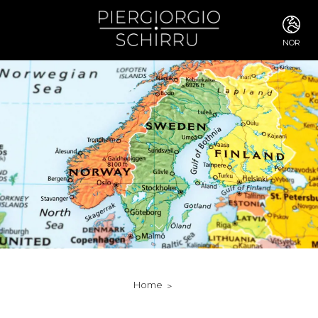
NOR
ITA
ENG
FRA
DEU
ESP
RUS
CHI
JPN
SVE
POR
ARA
DUT
KOR
SVK
RON
Home
TUR
NOR