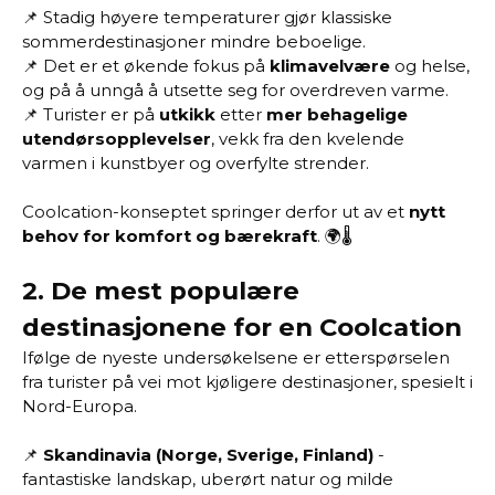
📌 Stadig høyere temperaturer gjør klassiske
sommerdestinasjoner mindre beboelige.
📌 Det er et økende fokus på
klimavelvære
og helse,
og på å unngå å utsette seg for overdreven varme.
📌 Turister er på
utkikk
etter
mer behagelige
utendørsopplevelser
, vekk fra den kvelende
varmen i kunstbyer og overfylte strender.
Coolcation-konseptet springer derfor ut av et
nytt
behov for komfort og bærekraft
. 🌍🌡️
2.
De mest populære
destinasjonene for en Coolcation
Ifølge de nyeste undersøkelsene er etterspørselen
fra turister på vei mot kjøligere destinasjoner, spesielt i
Nord-Europa.
📌
Skandinavia (Norge, Sverige, Finland)
-
fantastiske landskap, uberørt natur og milde