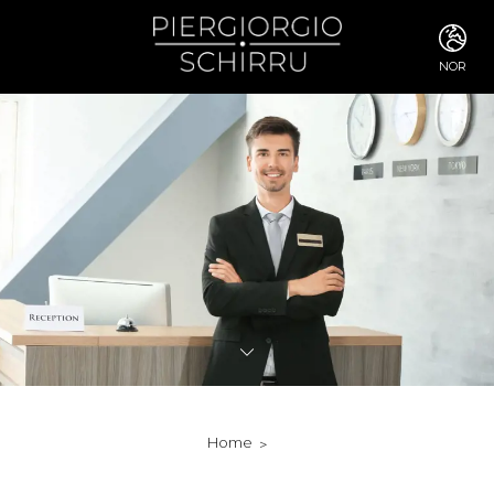
NOR
ITA
ENG
FRA
DEU
ESP
RUS
CHI
JPN
SVE
POR
ARA
DUT
KOR
SVK
RON
Home
TUR
NOR