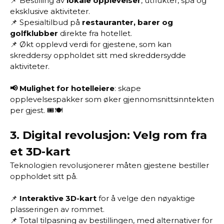
📌 Bestilling av
lokale opplevelser
, utflukter, spa og
eksklusive aktiviteter.
📌 Spesialtilbud på
restauranter, barer og
golfklubber
direkte fra hotellet.
📌 Økt opplevd verdi for gjestene, som kan
skreddersy oppholdet sitt med skreddersydde
aktiviteter.
📢 Mulighet for hotelleiere
: skape
opplevelsespakker som øker gjennomsnittsinntekten
per gjest. 🎟️🍽️
3.
Digital revolusjon: Velg rom fra
et 3D-kart
Teknologien revolusjonerer måten gjestene bestiller
oppholdet sitt på.
📌
Interaktive 3D-kart
for å velge den nøyaktige
plasseringen av rommet.
📌 Total tilpasning av bestillingen, med alternativer for