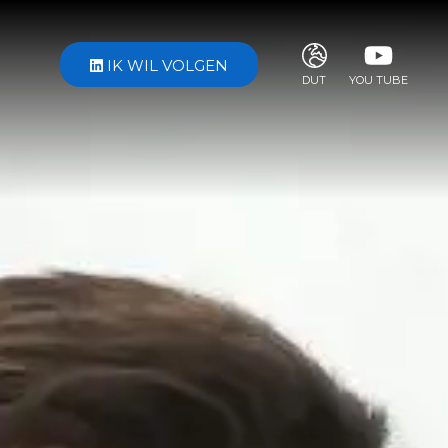
IK WIL VOLGEN
DUT
YOU TUBE
ITA
ENG
FRA
DEU
ESP
RUS
CHI
JPN
SVE
POR
ARA
DUT
KOR
SVK
RON
TUR