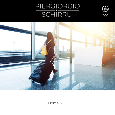
POR
ITA
ENG
FRA
DEU
ESP
RUS
CHI
JPN
SVE
POR
ARA
DUT
KOR
SVK
RON
Home
TUR
NOR