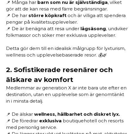
📌 Många har
barn som nu är självständiga
, vilket
gör att de kan resa med färre begränsningar.
📌 De har
större köpkraft
och är villiga att spendera
pengar på kvalitetsupplevelser.
📌 De är benägna att resa under
lågsäsong
, undviker
folkmassor och söker mer exklusiva upplevelser.
Detta gör dem till en idealisk målgrupp för lyxturism,
wellness och upplevelsebaserade resor. 💰🌿
2.
Sofistikerade resenärer och
älskare av komfort
Medlemmar av generation X är inte bara ute efter en
destination, utan en upplevelse som är genomtänkt
in i minsta detalj.
📌 De älskar
wellness, hållbarhet och diskret lyx.
📌 De föredrar
exklusiva
boutiquehotell och resorts
med personlig service.
📌 De lägger stor vikt vid kvaliteten på mat, aktiviteter