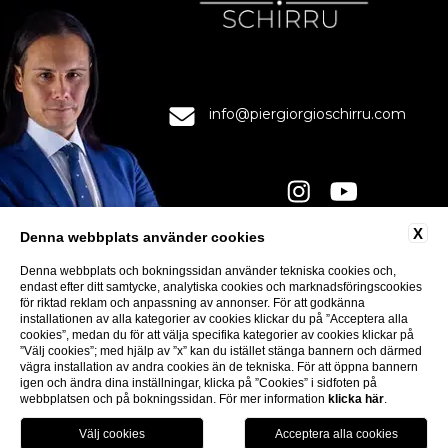
info@piergiorgioschirru.com
X
Denna webbplats använder cookies
KONTAKTPERSONER
Denna webbplats och bokningssidan använder tekniska cookies och,
INTEGRITET
endast efter ditt samtycke, analytiska cookies och marknadsföringscookies
för riktad reklam och anpassning av annonser. För att godkänna
COOKIE
installationen av alla kategorier av cookies klickar du på ”Acceptera alla
ACCESSIBILITY
cookies”, medan du för att välja specifika kategorier av cookies klickar på
”Välj cookies”; med hjälp av ”x” kan du istället stänga bannern och därmed
vägra installation av andra cookies än de tekniska. För att öppna bannern
igen och ändra dina inställningar, klicka på ”Cookies” i sidfoten på
webbplatsen och på bokningssidan. För mer information
klicka här
.
FÖLJ