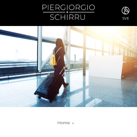
SVE
ITA
ENG
FRA
DEU
ESP
RUS
CHI
JPN
SVE
POR
ARA
DUT
KOR
SVK
RON
Home
TUR
NOR