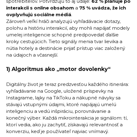
spotrebiteľov. Potvrdzujú to aj údaje:
62 % plánuje po
interakcii s online obsahom
a
75 % uvádza, že ich
ovplyvňujú sociálne médiá
.
Zároveň veľkí hráči analyzujú vyhľadávacie dotazy,
polohu a históriu interakcií, aby mohli napájať modely
umelej inteligencie schopné predpovedať ďalšie
kroky cestujúcich. Tieto signály menia tvar lievika a
nútia hotely a destinácie prijať prístup viac založený
na údajoch a včasnejší.
1) Algoritmus ako „motor dovolenky“
Digitálny život je teraz predzvesťou každého itinerára:
vyhľadávanie na Google, uložené príspevky na
Instagrame, lajky na TikToku a nákupné návyky sa
stávajú vstupnými údajmi, ktoré napájajú umelú
inteligenciu a vedú inšpiráciu, porovnávanie a
konečný výber. Každá mikrointerakcia je signálom: tí,
ktorí vedia, ako ju zachytiť, získavajú relevantnosť a
konverziu, keď je používateľ najviac vnímavý.