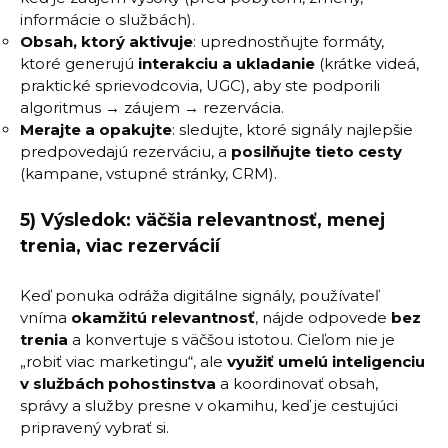
informácie o službách).
Obsah, ktorý aktivuje
: uprednostňujte formáty,
ktoré generujú
interakciu a ukladanie
(krátke videá,
praktické sprievodcovia, UGC), aby ste podporili
algoritmus → záujem → rezervácia.
Merajte a opakujte
: sledujte, ktoré signály najlepšie
predpovedajú rezerváciu, a
posilňujte tieto cesty
(kampane, vstupné stránky, CRM).
5) Výsledok: väčšia relevantnosť, menej
trenia, viac rezervácií
Keď ponuka odráža digitálne signály, používateľ
vníma
okamžitú relevantnosť
, nájde odpovede
bez
trenia
a konvertuje s väčšou istotou. Cieľom nie je
„robiť viac marketingu“, ale
využiť umelú inteligenciu
v službách pohostinstva
a koordinovať obsah,
správy a služby presne v okamihu, keď je cestujúci
pripravený vybrať si.