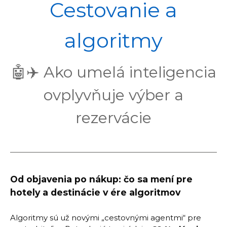
POL
Cestovanie a
algoritmy
🤖✈️ Ako umelá inteligencia
ovplyvňuje výber a
rezervácie
Od objavenia po nákup: čo sa mení pre
hotely a destinácie v ére algoritmov
Algoritmy sú už novými „cestovnými agentmi“ pre