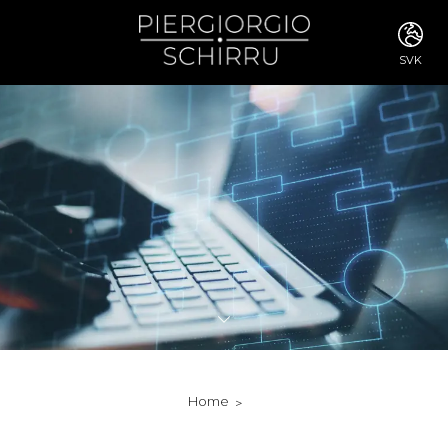
SVK
ITA
ENG
FRA
DEU
ESP
RUS
CHI
JPN
SVE
POR
ARA
DUT
KOR
SVK
RON
Home
TUR
NOR