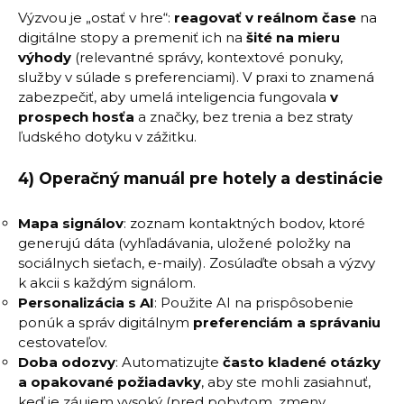
Výzvou je „ostať v hre“:
reagovať v reálnom čase
na
digitálne stopy a premeniť ich na
šité na mieru
výhody
(relevantné správy, kontextové ponuky,
služby v súlade s preferenciami). V praxi to znamená
zabezpečiť, aby umelá inteligencia fungovala
v
prospech hosťa
a značky, bez trenia a bez straty
ľudského dotyku v zážitku.
4) Operačný manuál pre hotely a destinácie
Mapa signálov
: zoznam kontaktných bodov, ktoré
generujú dáta (vyhľadávania, uložené položky na
sociálnych sieťach, e-maily). Zosúlaďte obsah a výzvy
k akcii s každým signálom.
Personalizácia s AI
: Použite AI na prispôsobenie
ponúk a správ digitálnym
preferenciám a správaniu
cestovateľov.
Doba odozvy
: Automatizujte
často kladené otázky
a opakované požiadavky
, aby ste mohli zasiahnuť,
keď je záujem vysoký (pred pobytom, zmeny,