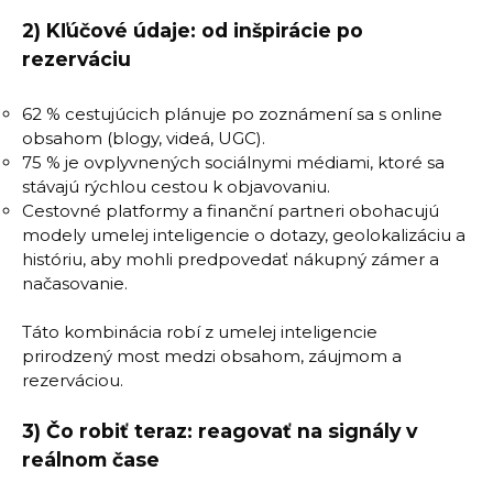
2) Kľúčové údaje: od inšpirácie po
rezerváciu
62 % cestujúcich plánuje po zoznámení sa s online
obsahom (blogy, videá, UGC).
75 % je ovplyvnených sociálnymi médiami, ktoré sa
stávajú rýchlou cestou k objavovaniu.
Cestovné platformy a finanční partneri obohacujú
modely umelej inteligencie o dotazy, geolokalizáciu a
históriu, aby mohli predpovedať nákupný zámer a
načasovanie.
Táto kombinácia robí z umelej inteligencie
prirodzený most medzi obsahom, záujmom a
rezerváciou.
3) Čo robiť teraz: reagovať na signály v
reálnom čase