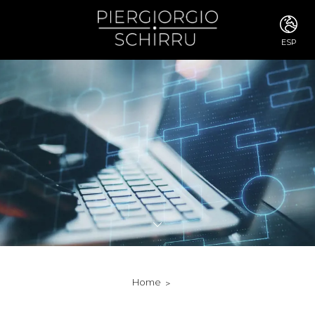
ESP
ITA
ENG
FRA
DEU
ESP
RUS
CHI
JPN
SVE
POR
ARA
DUT
KOR
SVK
RON
Home
TUR
NOR