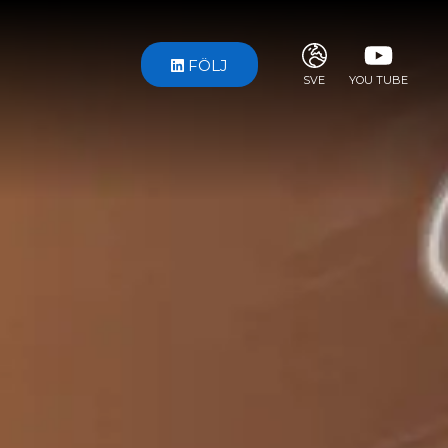
FÖLJ
SVE
YOU TUBE
ITA
ENG
FRA
DEU
ESP
RUS
CHI
JPN
SVE
POR
ARA
DUT
KOR
SVK
RON
TUR