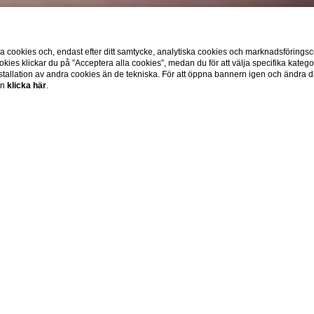
cookies och, endast efter ditt samtycke, analytiska cookies och marknadsföringsc
okies klickar du på ”Acceptera alla cookies”, medan du för att välja specifika katego
tallation av andra cookies än de tekniska. För att öppna bannern igen och ändra din
on
klicka här
.
Home
I-agenter vs OTA:
n inom artificiell intelligens i