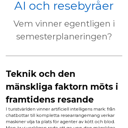
POL
AI och resebyråer
Vem vinner egentligen i
semesterplaneringen?
Teknik och den
mänskliga faktorn möts i
framtidens resande
I turistvärlden vinner artificiell intelligens mark: från
chatbottar till kompletta researrangemang verkar
maskiner vilja ta plats för agenter av kött och blod.
Men är vi verkligen redo att ge upp den mänskliga