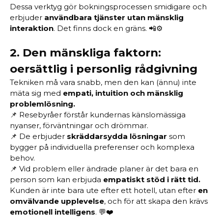
Dessa verktyg gör bokningsprocessen smidigare och
erbjuder
användbara tjänster utan mänsklig
interaktion
. Det finns dock en gräns. 📲⚙️
2.
Den mänskliga faktorn:
oersättlig i personlig rådgivning
Tekniken må vara snabb, men den kan (ännu) inte
mäta sig med
empati, intuition och mänsklig
problemlösning.
📌 Resebyråer förstår kundernas känslomässiga
nyanser, förväntningar och drömmar.
📌 De erbjuder
skräddarsydda lösningar
som
bygger på individuella preferenser och komplexa
behov.
📌 Vid problem eller ändrade planer är det bara en
person som kan erbjuda
empatiskt stöd i rätt tid.
Kunden är inte bara ute efter ett hotell, utan efter
en
omvälvande upplevelse
, och för att skapa den krävs
emotionell intelligens
. 💬❤️