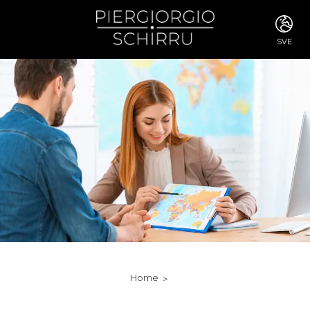
SVE
ITA
ENG
FRA
DEU
ESP
RUS
CHI
JPN
SVE
POR
ARA
DUT
KOR
SVK
RON
Home
TUR
NOR