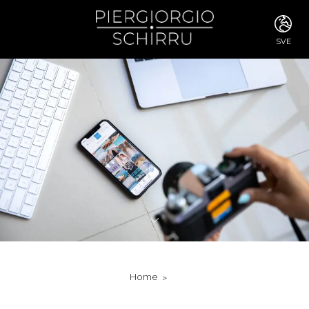
SVE
ITA
ENG
FRA
DEU
ESP
RUS
CHI
JPN
SVE
POR
ARA
DUT
KOR
SVK
RON
Home
TUR
NOR