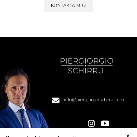
KONTAKTA MIG!
info@piergiorgioschirru.com
X