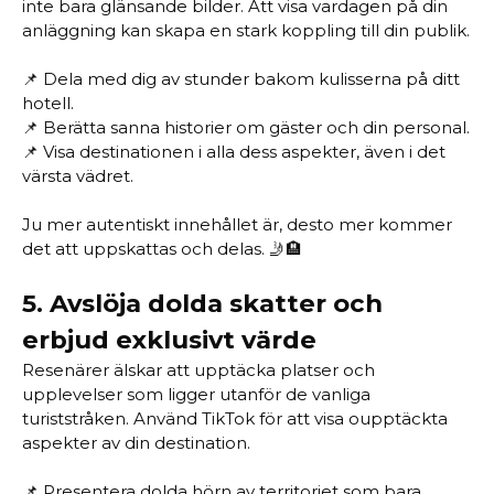
inte bara glänsande bilder. Att visa vardagen på din
anläggning kan skapa en stark koppling till din publik.
📌 Dela med dig av stunder bakom kulisserna på ditt
hotell.
📌 Berätta sanna historier om gäster och din personal.
📌 Visa destinationen i alla dess aspekter, även i det
värsta vädret.
Ju mer autentiskt innehållet är, desto mer kommer
det att uppskattas och delas. 🤳🏨
5.
Avslöja dolda skatter och
erbjud exklusivt värde
Resenärer älskar att upptäcka platser och
upplevelser som ligger utanför de vanliga
turiststråken. Använd TikTok för att visa oupptäckta
aspekter av din destination.
📌 Presentera dolda hörn av territoriet som bara