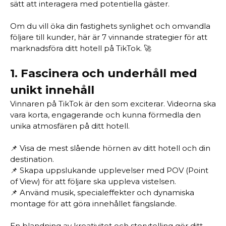
sätt att interagera med potentiella gäster.
Om du vill öka din fastighets synlighet och omvandla
följare till kunder, här är 7 vinnande strategier för att
marknadsföra ditt hotell på TikTok. 🚀
1.
Fascinera och underhåll med
unikt innehåll
Vinnaren på TikTok är den som exciterar. Videorna ska
vara korta, engagerande och kunna förmedla den
unika atmosfären på ditt hotell.
📌 Visa de mest slående hörnen av ditt hotell och din
destination.
📌 Skapa uppslukande upplevelser med POV (Point
of View) för att följare ska uppleva vistelsen.
📌 Använd musik, specialeffekter och dynamiska
montage för att göra innehållet fängslande.
En blandning av kreativitet och storytelling gör ditt