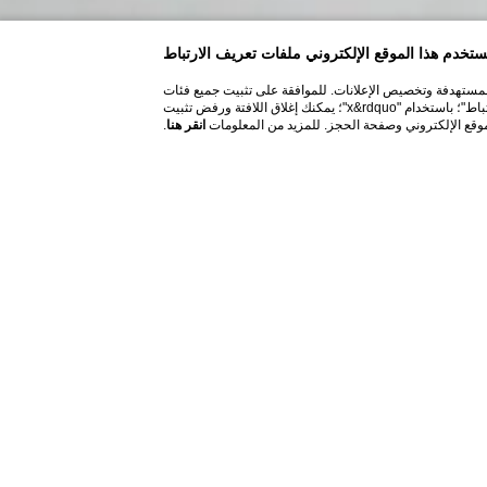
ستخدم هذا الموقع الإلكتروني ملفات تعريف الارتباط
 المستهدفة وتخصيص الإعلانات. للموافقة على تثبيت جميع فئات
ملفات تعريف الارتباط، انقر على "قبول جميع ملفات تعريف الارتباط"؛ لتحديد فئات معينة من ملفات تعريف الارتباط، انقر على "تحديد ملفات تعريف الارتباط"؛ باستخدام "x&rdquo"؛ يمكنك إغلاق اللافتة ورفض تثبيت
انقر هنا
.
ت