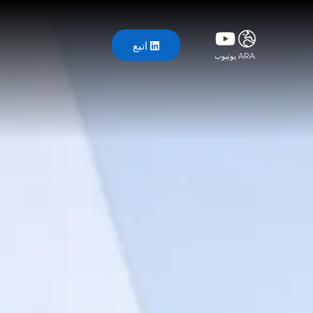
اتبع
ARA
يوتيوب
ITA
ENG
FRA
DEU
ESP
RUS
CHI
JPN
SVE
POR
ARA
DUT
KOR
SVK
RON
TUR