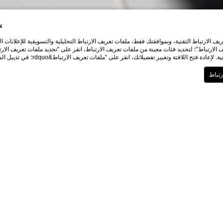
ي
ف الارتباط التقنية، وبموافقتك فقط، ملفات تعريف الارتباط التحليلية والتسويقية للإعلانات
تفضيلاتك، انقر على “ملفات تعريف الارتباط&rdquo؛ في تذييل الموقع الإلكتروني وصفحة الحجز. للمزيد من المعلومات
Home
تيك توك للفنادق
فية تحويل مقاطع الفيديو إلى حجوزا