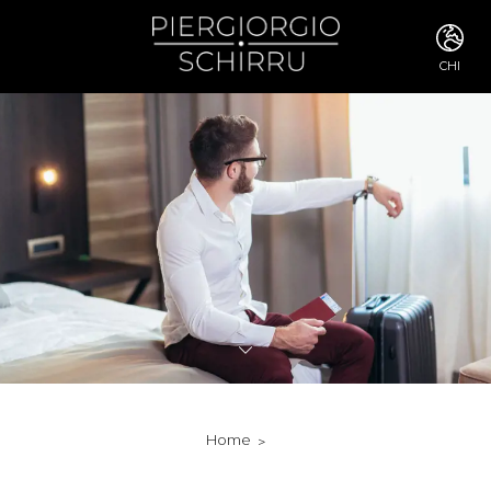
CHI
ITA
ENG
FRA
DEU
ESP
RUS
CHI
JPN
SVE
POR
ARA
DUT
KOR
SVK
RON
Home
TUR
NOR