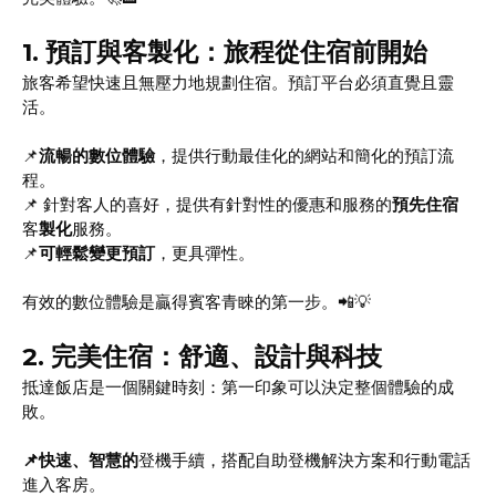
1.
預訂與客製化：旅程從住宿前開始
旅客希望快速且無壓力地規劃住宿。預訂平台必須直覺且靈
活。
📌
流暢的數位體驗
，提供行動最佳化的網站和簡化的預訂流
程。
📌 針對客人的喜好，提供有針對性的優惠和服務的
預先住宿
客
製化
服務。
📌
可輕鬆變更預訂
，更具彈性。
有效的數位體驗是贏得賓客青睞的第一步。📲💡
2.
完美住宿：舒適、設計與科技
抵達飯店是一個關鍵時刻：第一印象可以決定整個體驗的成
敗。
📌快速、智慧的
登機手續，搭配自助登機解決方案和行動電話
進入客房。