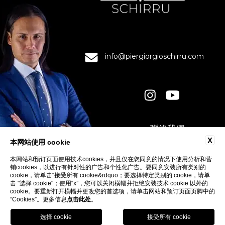
info@piergiorgioschirru.com
聯絡我們
隱私權
X
本网站使用 cookie
COOKIE
本网站和预订页面使用技术cookies，并且仅在您同意的情况下使用分析和营
ACCESSIBILITY
销cookies，以进行有针对性的广告和个性化广告。要同意安装所有类别的
cookie，请单击“接受所有 cookie&rdquo；要选择特定类别的 cookie，请单
击 "选择 cookie"；使用“x”，您可以关闭横幅并拒绝安装技术 cookie 以外的
cookie。要重新打开横幅并更改您的首选项，请单击网站和预订页面页脚中的
“Cookies”。更多信息
点击此处
。
跟隨