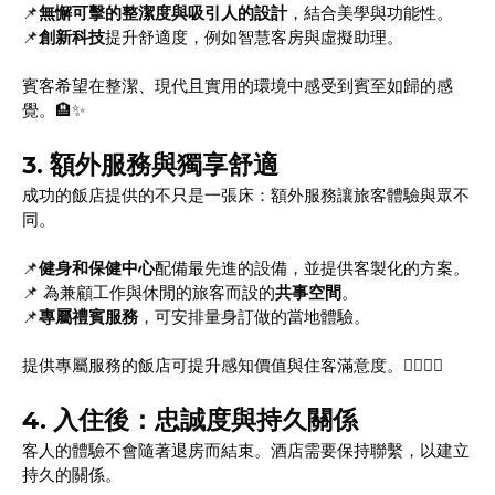
📌
無懈可擊的整潔度與吸引人的設計
，結合美學與功能性。
📌
創新科技
提升舒適度，例如智慧客房與虛擬助理。
賓客希望在整潔、現代且實用的環境中感受到賓至如歸的感
覺。🏨✨
3.
額外服務與獨享舒適
成功的飯店提供的不只是一張床：額外服務讓旅客體驗與眾不
同。
📌
健身和保健中心
配備最先進的設備，並提供客製化的方案。
📌 為兼顧工作與休閒的旅客而設的
共事空間
。
📌
專屬禮賓服務
，可安排量身訂做的當地體驗。
提供專屬服務的飯店可提升感知價值與住客滿意度。🏋️‍♂️🧘‍♀️
4.
入住後：忠誠度與持久關係
客人的體驗不會隨著退房而結束。酒店需要保持聯繫，以建立
持久的關係。