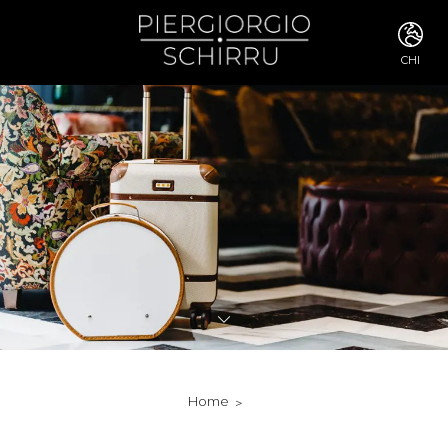
CHI
ITA
ENG
FRA
DEU
ESP
RUS
CHI
JPN
SVE
POR
ARA
DUT
KOR
SVK
RON
Home
TUR
NOR