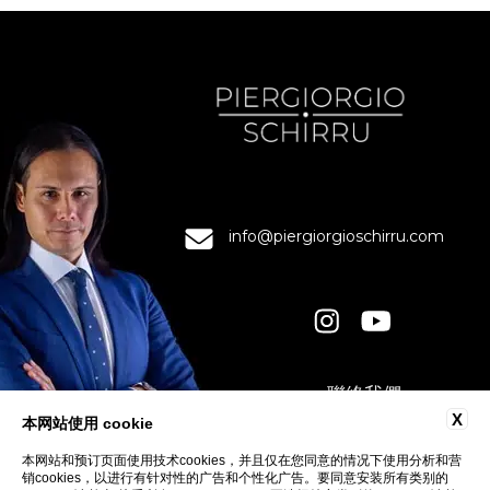
info@piergiorgioschirru.com
聯絡我們
隱私權
X
本网站使用 cookie
COOKIE
本网站和预订页面使用技术cookies，并且仅在您同意的情况下使用分析和营
ACCESSIBILITY
销cookies，以进行有针对性的广告和个性化广告。要同意安装所有类别的