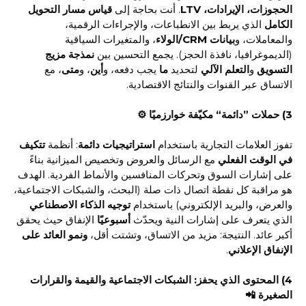
الحجوزات، الإيرادات، LTV
. أنت بحاجة إلى
قياس مسار التحويل
الكامل
الذي يربط بين الانطباعات، والإجراءات الرقمية،
والمعاملات، و
بيانات CRM/الولاء
، والمتغيرات السياقية
(الديموغرافيا، نافذة الحجز). يجمع التحسين بين
نمذجة مزيج
التسويق
و
التعلم الآلي
لتحديد
ما
يجب دفعه، و
أين
، و
متى
، مع
الاتساق عبر القنوات والنتائج الاقتصادية.
3) حملات ”دائمة“ مكيّفة خوارزميًا ⚙️
تفوز العلامات التجارية باستخدام
استراتيجيات دائمة
: أنظمة
تتكيف
في الوقت الفعلي
مع الرسائل والعروض وتخصيص الميزانية بناءً
على إشارات السوق وتحركات المنافسين والأنماط الفردية. الهدف
هو مراقبة كل نقطة اتصال ذات صلة (البحث، والشبكات الاجتماعية،
والعرض، والبريد الإلكتروني) باستخدام
توجيه الذكاء الاصطناعي
الذي يتعرف على إشارات النية ويحدّث
أسبوعيًا
الإنفاق حيث يحقق
أكبر عائد. النتيجة: مزيد من الاتساق، وتشتت أقل،
ونمو العائد على
الإنفاق الإعلاني
.
4) المحتوى الذي يحفز: الشبكات الاجتماعية والقيمة والقرارات
الصغيرة 📲