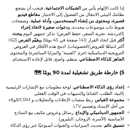
إذا كانت الإلهام يأتي من
الشبكات الاجتماعية
، فيجب أن يشجع
نظامك البيئي الانتقال من الفضول إلى الاختيار:
مقاطع فيديو
قصيرة، ومحتوى من إنشاء المستخدمين، وأدلة عملية
، وصفحات
هبوط ذات موضوعات محددة، و
دعوات صغيرة لاتخاذ إجراء
(الدردشة، تجربة السعر، حفظ العرض). تذكر: جمهور اليوم
يبحث
أكثر
قبل اتخاذ القرار (141 صفحة في 45 يومًا) و
يقيّم الفرص
(62٪
أكثر انتباهًا للعروض/الخصومات). ادمج هذه الأفكار في العروض
الترويجية الديناميكية (حزم ”القيمة“ والمزايا المباشرة) والمحتوى
الجاهز للذكاء الاصطناعي
: منظم، واضح، قابل لإعادة الاستخدام.
5) خارطة طريق تشغيلية لمدة 90 يومًا 🗺️
إعداد رؤى الذكاء الاصطناعي
: لوحة معلومات مع الإشارات الرئيسية
(النية، الطلب، القناة) والتنبيهات في الوقت الفعلي.
مجموعة القياس
: ربط منصات الإعلانات والتحليلات و CRM/الولاء
من أجل الإسناد وتقسيم LTV.
الجمهور الديناميكي والإبداع
: رسائل وعروض تتكيف مع النماذج
الأساسية (الأسرة، الزوجان، البليزور).
تنسيق دائم
: تحديث الميزانيات والقنوات أسبوعيًا عبر رؤى الذكاء