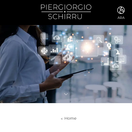
ARA
ITA
ENG
FRA
DEU
ESP
RUS
CHI
JPN
SVE
POR
ARA
DUT
KOR
SVK
RON
Home
TUR
NOR