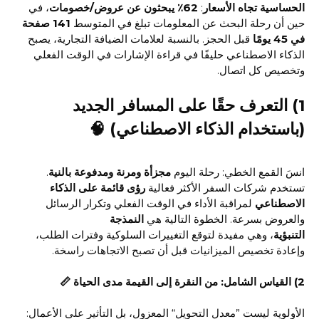
الحساسية تجاه الأسعار
:
62٪ يبحثون عن عروض/خصومات
، في
حين أن رحلة البحث عن المعلومات تبلغ في المتوسط
141 صفحة
في 45 يومًا
قبل الحجز. بالنسبة لعلامات الضيافة التجارية، يصبح
الذكاء الاصطناعي حليفًا في قراءة الإشارات في الوقت الفعلي
وتخصيص كل اتصال.
1) التعرف حقًا على المسافر الجديد
(باستخدام الذكاء الاصطناعي) 🧠
انسَ القمع الخطي: رحلة اليوم
مجزأة ومرنة ومدفوعة بالنية
.
تستخدم شركات السفر الأكثر فعالية
رؤى قائمة على الذكاء
الاصطناعي
لمراقبة الأداء في الوقت الفعلي وتكرار الرسائل
والعروض بسرعة. الخطوة التالية هي
النمذجة
التنبؤية
، وهي مفيدة لتوقع التغييرات السلوكية وفترات الطلب،
وإعادة تخصيص الميزانيات قبل أن تصبح الاتجاهات راسخة.
2) القياس الشامل: من النقرة إلى القيمة مدى الحياة 📏
الأولوية ليست ”معدل التحويل“ المعزول، بل التأثير على الأعمال: