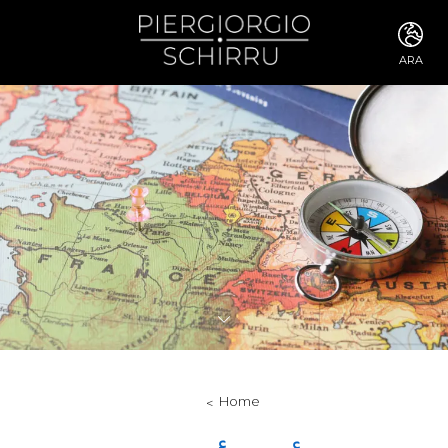
ARA
ITA
ENG
FRA
DEU
ESP
RUS
CHI
JPN
SVE
POR
ARA
DUT
KOR
SVK
RON
Home
TUR
NOR