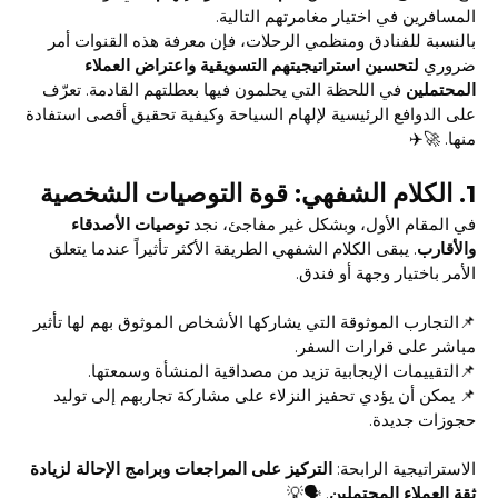
المسافرين في اختيار مغامرتهم التالية.
بالنسبة للفنادق ومنظمي الرحلات، فإن معرفة هذه القنوات أمر
ضروري
لتحسين استراتيجيتهم التسويقية واعتراض العملاء
المحتملين
في اللحظة التي يحلمون فيها بعطلتهم القادمة. تعرّف
على الدوافع الرئيسية لإلهام السياحة وكيفية تحقيق أقصى استفادة
منها. 🚀✈️
1.
الكلام الشفهي: قوة التوصيات الشخصية
في المقام الأول، وبشكل غير مفاجئ، نجد
توصيات الأصدقاء
والأقارب
. يبقى الكلام الشفهي الطريقة الأكثر تأثيراً عندما يتعلق
الأمر باختيار وجهة أو فندق.
📌التجارب الموثوقة التي يشاركها الأشخاص الموثوق بهم لها تأثير
مباشر على قرارات السفر.
📌التقييمات الإيجابية تزيد من مصداقية المنشأة وسمعتها.
📌 يمكن أن يؤدي تحفيز النزلاء على مشاركة تجاربهم إلى توليد
حجوزات جديدة.
الاستراتيجية الرابحة:
التركيز على المراجعات وبرامج الإحالة لزيادة
ثقة العملاء المحتملين
. 🗣️💡