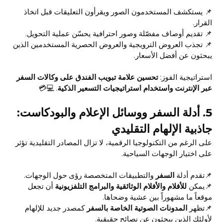
📌 يستكشف المستخدمون الصور ويقرأون التعليقات قبل اتخاذ
القرار.
📌 تقديم أوصاف مفصّلة وصور احترافية يحسّن عملية التحويل.
📌 تجذب العروض الترويجية والعروض الحصرية المستخدمين الذين
يبحثون عن أفضل الأسعار.
استراتيجية الفوز:
تحسين علامة تبويب الفندق على وكالات السفر
عبر الإنترنت واستخدام استراتيجيات التسعير الذكية
. 💻💳
5.
أدلة السفر ووسائل الإعلام والبودكاست:
جاذبية الإلهام التقليدي
على الرغم من التكنولوجيا الرقمية، لا تزال المصادر التقليدية تؤثر
على اختيار الوجهات السياحية.
📌تقدم أدلة
السفر
والتطبيقات المتخصصة رؤى حول الوجهات.
📌يمكن
للأفلام والأفلام الوثائقية والبرامج التلفزيونية
أن تجعل
موقعاً ما مشهوراً بين عشية وضحاها.
📌تظهر
المدونات الصوتية الخاصة بالسفر
كمصدر جديد للإلهام
لأولئك الذين يبحثون عن نصائح حقيقية.