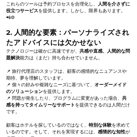
これらのツールは予約プロセスを合理化し、
人間を介さずに
役立つサービス
を提供します。しかし、限界もあります。
📲⚙️
2. 人間的な要素：パーソナライズされ
たアドバイスには欠かせない
テクノロジーは確かに高速ですが、
共感や直感、人間的な問
題解決
能力は（まだ）持ち合わせていません。
📌 旅行代理店のスタッフは、顧客の感情的なニュアンスや
期待、夢を理解しています。
📌 個々の好みや複雑なニーズに基づいて、
オーダーメイド
のソリューション
を提供します。
📌 問題が発生したり、プログラムに変更があった場合、
共
感を持ってタイムリーなサポート
を提供できるのは人間だけ
です。
顧客はホテルを探しているのではなく、
特別な体験
を求めて
いるのです。そして、それを実現するには、
感情的な知性
が