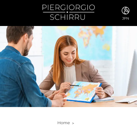
JPN
ITA
ENG
FRA
DEU
ESP
RUS
CHI
JPN
SVE
POR
ARA
DUT
KOR
SVK
RON
Home
TUR
NOR