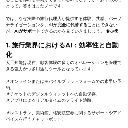
とって、答えはまだノーです。
では、なぜ実際の旅行代理店が提供する体験、共感、パーソ
ナライゼーションを、AIが
完全に代替する
ことはできない
が、
AIがサポート
できるのかを見ていきましょう。 🧠🤝🌍
1. 旅行業界におけるAI：効率性と自動
化
人工知能は現在、顧客体験の多くのオペレーションを管理で
きる強力かつ多用途なツールとなっています。
📌オンラインまたはモバイルプラットフォームでの素早い予
約。
📌チケットのデジタルウォレットへの自動保存。
📌アプリによるリアルタイムのフライト追跡。
📌レストラン、美術館、格安航空券に関するサポートやアド
バイスを行うチャットボット。