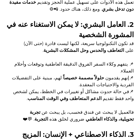
تعمل هذه الأدوات على تسهيل عملية الحجز وتقديم
خدمات مفيدة
دون تدخل بشري
. ومع ذلك، هناك حدود. 📲⚙️
2.
العامل البشري: لا يمكن الاستغناء عنه في
المشورة الشخصية
قد تكون التكنولوجيا سريعة، لكنها ليست قادرة (حتى الآن)
على
التعاطف والحدس وحل المشكلات البشرية
.
📌 يتفهم وكلاء السفر الفروق الدقيقة العاطفية وتوقعات وأحلام
العملاء.
📌إنهم يقدمون
حلولاً مصممة خصيصاً
لهم، مبنية على التفضيلات
الفردية والاحتياجات المعقدة.
📌في حالة حدوث مشاكل أو تغييرات في الخطط، يمكن لشخص
واحد فقط تقديم
الدعم المتعاطف وفي الوقت المناسب
.
فالعميل لا يبحث عن فندق فحسب، بل يبحث عن
تجربة
تحويلية،
والذكاء العاطفي
ضروري لخلق هذه
التجربة
. 💬❤️
3.
الذكاء الاصطناعي + الإنسان: المزيج