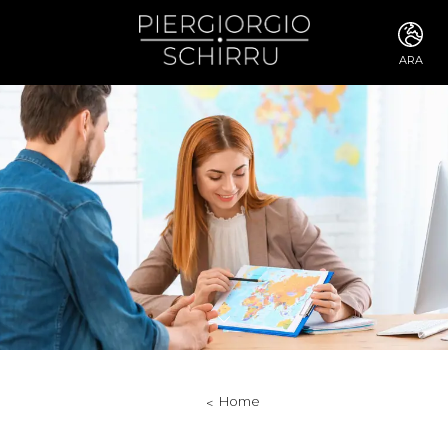
ARA
ITA
ENG
FRA
DEU
ESP
RUS
CHI
JPN
SVE
POR
ARA
DUT
KOR
SVK
RON
Home
TUR
NOR