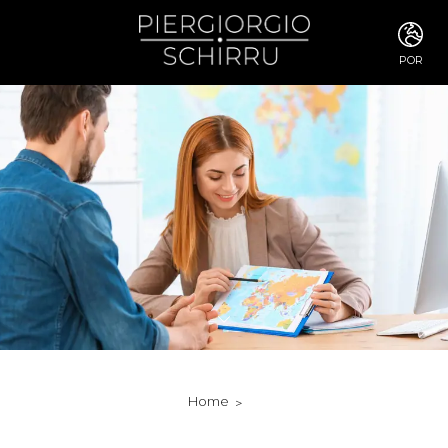
POR
ITA
ENG
FRA
DEU
ESP
RUS
CHI
JPN
SVE
POR
ARA
DUT
KOR
SVK
RON
Home
TUR
NOR