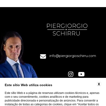
info@piergiorgioschirru.com
X
Este sítio Web utiliza cookies
CONTACTOS
Este sítio Web e a página de reservas utilizam cookies técnicos e, apenas
PRIVACIDADE
com o seu consentimento, cookies analíticos e de marketing para
publicidade direcionada e personalização de anúncios. Para consentir a
COOKIE
instalação de todas as categorias de cookies, clique em “Aceitar todos os